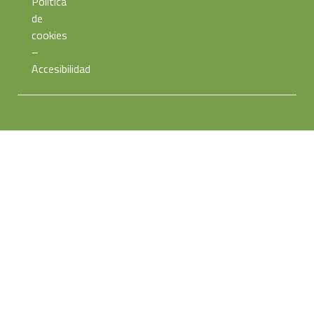
Política
de
cookies
–
Accesibilidad