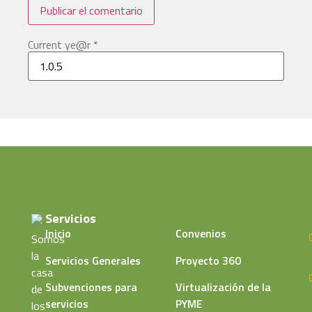
Current ye@r
*
Servicios
Inicio
Convenios
Somos
la
Servicios Generales
Proyecto 360
casa
Subvenciones para
Virtualización de la
de
servicios
PYME
los