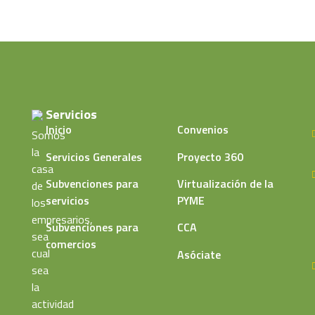
Servicios
Inicio
Convenios
Somos
la
Servicios Generales
Proyecto 360
casa
Subvenciones para
Virtualización de la
de
servicios
PYME
los
empresarios,
Subvenciones para
CCA
sea
comercios
cual
Asóciate
sea
la
actividad