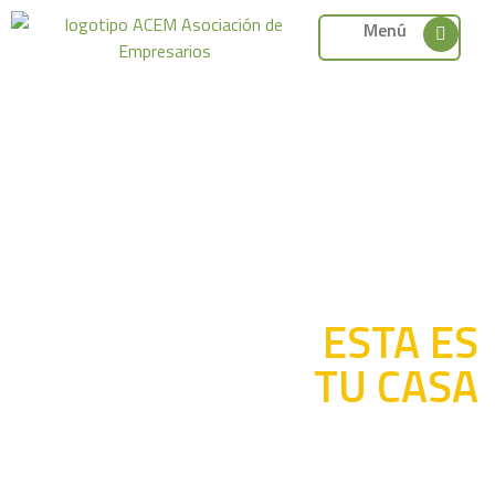
Menú
Síguenos en
Si eres
nuestras redes
empresario de
nuestra
mancomunida
ESTA ES
TU CASA
“Asociación de