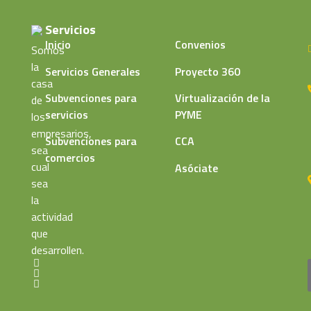
Servicios
Inicio
Convenios
Somos
la
Servicios Generales
Proyecto 360
casa
Subvenciones para
Virtualización de la
de
servicios
PYME
los
empresarios,
Subvenciones para
CCA
sea
comercios
cual
Asóciate
sea
la
actividad
que
desarrollen.