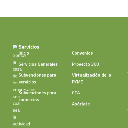
Servicios
Inicio
Convenios
Somos
la
Servicios Generales
Proyecto 360
casa
Subvenciones para
Virtualización de la
de
servicios
PYME
los
empresarios,
Subvenciones para
CCA
sea
comercios
cual
Asóciate
sea
la
actividad