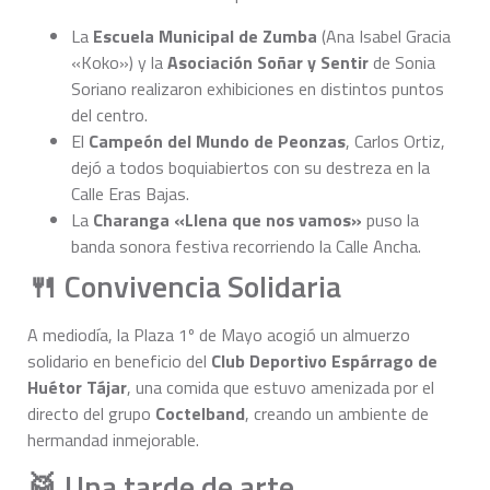
La
Escuela Municipal de Zumba
(Ana Isabel Gracia
«Koko») y la
Asociación Soñar y Sentir
de Sonia
Soriano realizaron exhibiciones en distintos puntos
del centro.
El
Campeón del Mundo de Peonzas
, Carlos Ortiz,
dejó a todos boquiabiertos con su destreza en la
Calle Eras Bajas.
La
Charanga «Llena que nos vamos»
puso la
banda sonora festiva recorriendo la Calle Ancha.
🍴 Convivencia Solidaria
A mediodía, la Plaza 1º de Mayo acogió un almuerzo
solidario en beneficio del
Club Deportivo Espárrago de
Huétor Tájar
, una comida que estuvo amenizada por el
directo del grupo
Coctelband
, creando un ambiente de
hermandad inmejorable.
🥁 Una tarde de arte