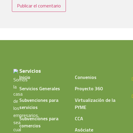
Servicios
Inicio
Convenios
Somos
la
Servicios Generales
Proyecto 360
casa
Subvenciones para
Virtualización de la
de
servicios
PYME
los
empresarios,
Subvenciones para
CCA
sea
comercios
cual
Asóciate