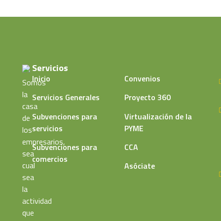
Servicios
Inicio
Convenios
Somos
la
Servicios Generales
Proyecto 360
casa
Subvenciones para
Virtualización de la
de
servicios
PYME
los
empresarios,
Subvenciones para
CCA
sea
comercios
cual
Asóciate
sea
la
actividad
que