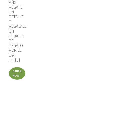
AÑO
PÉGATE
UN
DETALLE
Y
REGÁLALE
UN
PEDAZO
DE
REGALO
POR EL
DÍA
DEL[,,,]
SABER
MÁS