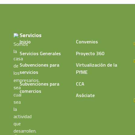
Servicios
Inicio
Convenios
Somos
la
Servicios Generales
Proyecto 360
casa
Subvenciones para
Virtualización de la
de
servicios
PYME
los
empresarios,
Subvenciones para
CCA
sea
comercios
cual
Asóciate
sea
la
actividad
que
desarrollen.