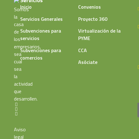
Servicios
Inicio
Convenios
Somos
la
Servicios Generales
Proyecto 360
casa
Subvenciones para
Virtualización de la
de
servicios
PYME
los
empresarios,
Subvenciones para
CCA
sea
comercios
cual
Asóciate
sea
la
actividad
que
desarrollen.
Aviso
legal