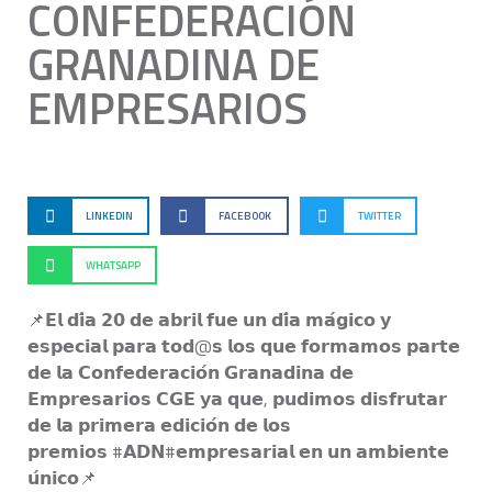
CONFEDERACIÓN
GRANADINA DE
EMPRESARIOS
LINKEDIN
FACEBOOK
TWITTER
WHATSAPP
📌𝗘𝗹 𝗱𝗶́𝗮 𝟮𝟬 𝗱𝗲 𝗮𝗯𝗿𝗶𝗹 𝗳𝘂𝗲 𝘂𝗻 𝗱𝗶́𝗮 𝗺𝗮́𝗴𝗶𝗰𝗼 𝘆
𝗲𝘀𝗽𝗲𝗰𝗶𝗮𝗹 𝗽𝗮𝗿𝗮 𝘁𝗼𝗱@𝘀 𝗹𝗼𝘀 𝗾𝘂𝗲 𝗳𝗼𝗿𝗺𝗮𝗺𝗼𝘀 𝗽𝗮𝗿𝘁𝗲
𝗱𝗲 𝗹𝗮 𝗖𝗼𝗻𝗳𝗲𝗱𝗲𝗿𝗮𝗰𝗶𝗼́𝗻 𝗚𝗿𝗮𝗻𝗮𝗱𝗶𝗻𝗮 𝗱𝗲
𝗘𝗺𝗽𝗿𝗲𝘀𝗮𝗿𝗶𝗼𝘀 𝗖𝗚𝗘 𝘆𝗮 𝗾𝘂𝗲, 𝗽𝘂𝗱𝗶𝗺𝗼𝘀 𝗱𝗶𝘀𝗳𝗿𝘂𝘁𝗮𝗿
𝗱𝗲 𝗹𝗮 𝗽𝗿𝗶𝗺𝗲𝗿𝗮 𝗲𝗱𝗶𝗰𝗶𝗼́𝗻 𝗱𝗲 𝗹𝗼𝘀
𝗽𝗿𝗲𝗺𝗶𝗼𝘀 #𝗔𝗗𝗡#𝗲𝗺𝗽𝗿𝗲𝘀𝗮𝗿𝗶𝗮𝗹 𝗲𝗻 𝘂𝗻 𝗮𝗺𝗯𝗶𝗲𝗻𝘁𝗲
𝘂́𝗻𝗶𝗰𝗼📌