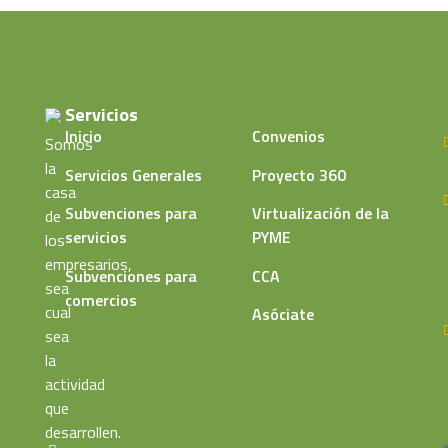
Servicios
Inicio
Convenios
Somos
la
Servicios Generales
Proyecto 360
casa
Subvenciones para
Virtualización de la
de
servicios
PYME
los
empresarios,
Subvenciones para
CCA
sea
comercios
cual
Asóciate
sea
la
actividad
que
desarrollen.