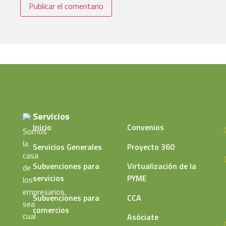
Servicios
Inicio
Convenios
Somos
la
Servicios Generales
Proyecto 360
casa
Subvenciones para
Virtualización de la
de
servicios
PYME
los
empresarios,
Subvenciones para
CCA
sea
comercios
cual
Asóciate