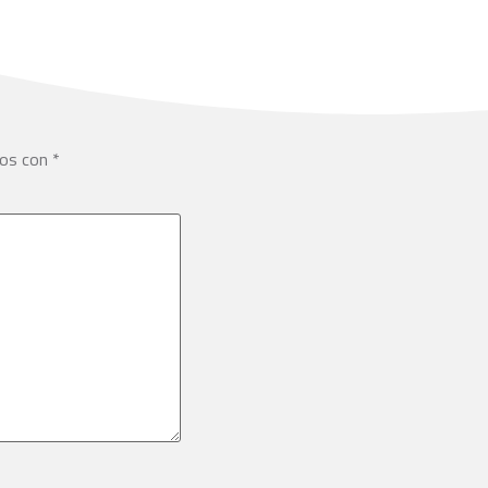
dos con
*