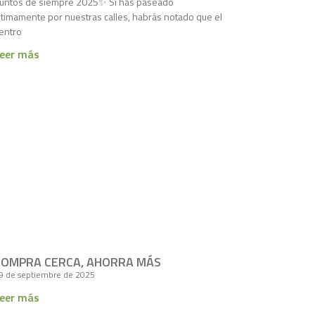
untos de siempre 2025✨ Si has paseado
ltimamente por nuestras calles, habrás notado que el
entro
eer más
COMPRA CERCA, AHORRA MÁS
9 de septiembre de 2025
eer más