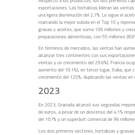
Respecto a los productos, los dos primeros cap
exportaciones. Las hortalizas lideran las ventas
una ligera disminución del 2.7%. Le sigue el ace
marcando la mejor subida en el Top 10 y represe
grasas y aceites, que suma 106 millones y crec
preparaciones alimenticias, con 55 millones (8.6%
En términos de mercados, las ventas han aument
alcanzar tres continentes con sus exportaciones
ventas y un crecimiento del 29.6%). Francia ocu
aumento del 10.1%); en tercer lugar, Italia, que
crecimiento del 125%, duplicando las ventas en 
2023
En 2023, Granada alcanzó sus segundas mejore
de euros, a pesar de un descenso del 4.1% resp
del 107% y un superávit comercial de 96 millones
Los dos primeros sectores, hortalizas y grasas 