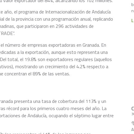
u valor exportador del 84%, alcanzando los 102 millones.
b
n
 año, el programa de Internacionalización de Andalucía
l de la provincia con una programación anual, replicando
L
dinas, que participaron en 296 actividades de
 TRADE”.
el número de empresas exportadoras en Granada. En
dicadas a la exportación, aunque esto representa una
el total, el 19.8% son exportadores regulares (aquellos
tivos), mostrando un crecimiento del 4.2% respecto a
ue concentran el 89% de las ventas.
Granada presenta una tasa de cobertura del 113% y un
fras récord para los primeros cuatro meses del año. La
3
portaciones de Andalucía, ocupando el séptimo lugar entre

A