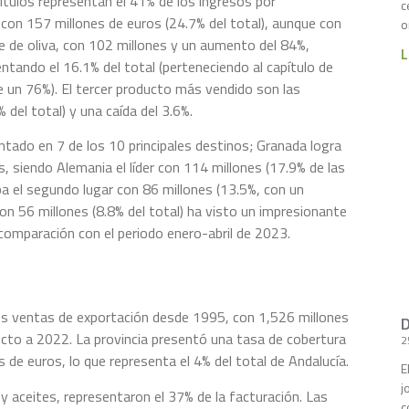
ítulos representan el 41% de los ingresos por
c
 con 157 millones de euros (24.7% del total), aunque con
o
ite de oliva, con 102 millones y un aumento del 84%,
L
ntando el 16.1% del total (perteneciendo al capítulo de
e un 76%). El tercer producto más vendido son las
 del total) y una caída del 3.6%.
ado en 7 de los 10 principales destinos; Granada logra
, siendo Alemania el líder con 114 millones (17.9% de las
pa el segundo lugar con 86 millones (13.5%, con un
 con 56 millones (8.8% del total) ha visto un impresionante
comparación con el periodo enero-abril de 2023.
s ventas de exportación desde 1995, con 1,526 millones
ecto a 2022. La provincia presentó una tasa de cobertura
2
 de euros, lo que representa el 4% del total de Andalucía.
E
j
y aceites, representaron el 37% de la facturación. Las
c