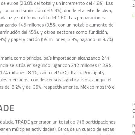
 de euros (23.8% del total y un incremento del 4.8%). Las
A
con una disminución del 5.9%), donde el aceite de oliva,
L
ndaluz y sufrió una caída del 1.6%. Las preparaciones
alcanzando 145 millones (9.5%, con un notable aumento del
disminución del 45%), y otros sectores como fundición,
9%) y papel y cartón (59 millones, 3.9%, bajando un 9.7%)
emania como principal país importador, alcanzando 241
ancia se sitúa en segundo lugar con 212 millones (13.9%,
24 millones, 8.1%, caída del 5.3%). Italia, Portugal y
ales mercados, con descensos significativos, aunque el
s del 5.2% y del 35%, respectivamente. México mostró el
RADE
2
alucía TRADE generaron un total de 716 participaciones
D
r en múltiples actividades). Cerca de un cuarto de estas
r