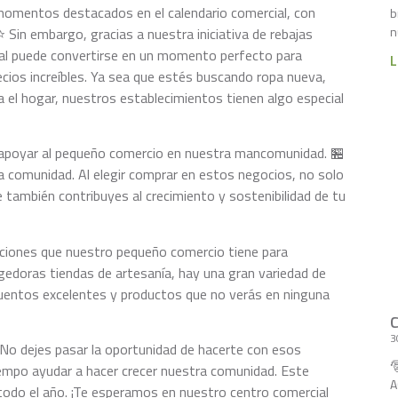
momentos destacados en el calendario comercial, con
b
n
⭐ Sin embargo, gracias a nuestra iniciativa de rebajas
ial puede convertirse en un momento perfecto para
L
cios increíbles. Ya sea que estés buscando ropa nueva,
a el hogar, nuestros establecimientos tienen algo especial
 apoyar al pequeño comercio en nuestra mancomunidad. 🏪
a comunidad. Al elegir comprar en estos negocios, no solo
e también contribuyes al crecimiento y sostenibilidad de tu
opciones que nuestro pequeño comercio tiene para
edoras tiendas de artesanía, hay una gran variedad de
uentos excelentes y productos que no verás en ninguna
3
✨ No dejes pasar la oportunidad de hacerte con esos

iempo ayudar a hacer crecer nuestra comunidad. Este
A
 todo el año. ¡Te esperamos en nuestro centro comercial