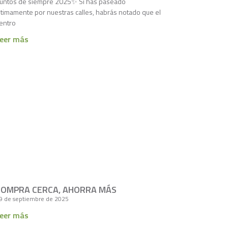
untos de siempre 2025✨ Si has paseado
ltimamente por nuestras calles, habrás notado que el
entro
eer más
COMPRA CERCA, AHORRA MÁS
9 de septiembre de 2025
eer más