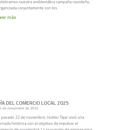
elebramos nuestra emblemática campaña navideña,
rganizada conjuntamente con los
eer más
DÍA DEL COMERCIO LOCAL 2025
5 de noviembre de 2025
l pasado 22 de noviembre, Huétor Tájar vivió una
ornada histórica con el objetivo de impulsar el
omercio de proximidad. La asociación de empresarios