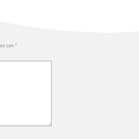
dos con
*