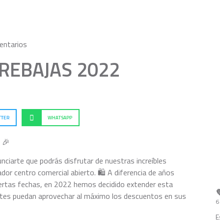
entarios
REBAJAS 2022
TTER
WHATSAPP
 🎉
nciarte que podrás disfrutar de nuestras increíbles
dor centro comercial abierto. 🛍️ A diferencia de años
ciertas fechas, en 2022 hemos decidido extender esta
entes puedan aprovechar al máximo los descuentos en sus
6
E