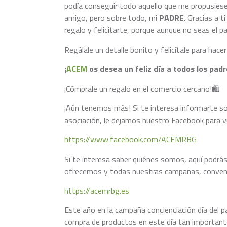
podía conseguir todo aquello que me propusies
amigo, pero sobre todo, mi
PADRE
. Gracias a 
regalo y felicitarte, porque aunque no seas el p
Regálale un detalle bonito y felicítale para hacer s
¡
ACEM
os desea un
feliz día a todos los pad
¡Cómprale un regalo en el comercio cercano!🛍️
¡Aún tenemos más! Si te interesa informarte 
asociación, le dejamos nuestro Facebook para 
https://www.facebook.com/ACEMRBG
Si te interesa saber quiénes somos, aquí podrá
ofrecemos y todas nuestras campañas, conveni
https://acemrbg.es
Este año en la campaña concienciación día del p
compra de productos en este día tan importante,