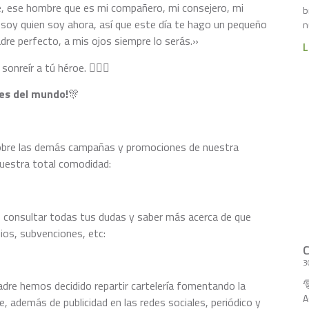
e, ese hombre que es mi compañero, mi consejero, mi
b
ti soy quien soy ahora, así que este día te hago un pequeño
n
adre perfecto, a mis ojos siempre lo serás.»
L
onreír a tú héroe. 🦸🏻‍♂️
res del mundo!
🎊
sobre las demás campañas y promociones de nuestra
vuestra total comodidad:
s consultar todas tus dudas y saber más acerca de que
os, subvenciones, etc:
3

adre hemos decidido repartir cartelería fomentando la
A
 además de publicidad en las redes sociales, periódico y