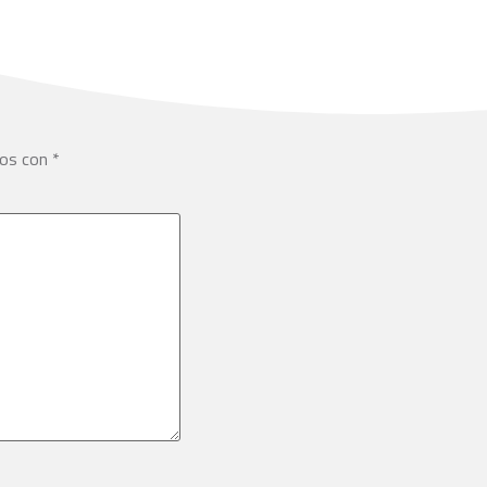
dos con
*