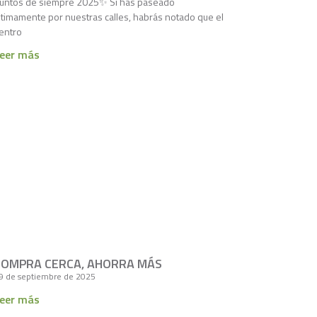
untos de siempre 2025✨ Si has paseado
ltimamente por nuestras calles, habrás notado que el
entro
eer más
COMPRA CERCA, AHORRA MÁS
9 de septiembre de 2025
eer más