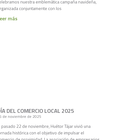
elebramos nuestra emblemática campaña navideña,
rganizada conjuntamente con los
eer más
DÍA DEL COMERCIO LOCAL 2025
5 de noviembre de 2025
l pasado 22 de noviembre, Huétor Tájar vivió una
ornada histórica con el objetivo de impulsar el
omercio de proximidad. La asociación de empresarios