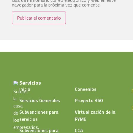
Guarda mi nombre, correo electrónico y web en este
navegador para la próxima vez que comente.
Servicios
Inicio
Convenios
Somos
la
Servicios Generales
Proyecto 360
casa
Subvenciones para
Virtualización de la
de
servicios
PYME
los
empresarios,
Subvenciones para
CCA