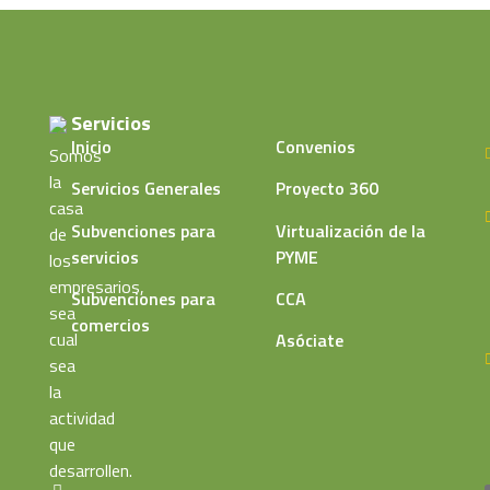
Servicios
Inicio
Convenios
Somos
la
Servicios Generales
Proyecto 360
casa
Subvenciones para
Virtualización de la
de
servicios
PYME
los
empresarios,
Subvenciones para
CCA
sea
comercios
cual
Asóciate
sea
la
actividad
que
desarrollen.