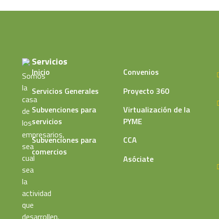
Servicios
Inicio
Convenios
Somos
la
Servicios Generales
Proyecto 360
casa
Subvenciones para
Virtualización de la
de
servicios
PYME
los
empresarios,
Subvenciones para
CCA
sea
comercios
cual
Asóciate
sea
la
actividad
que
desarrollen.