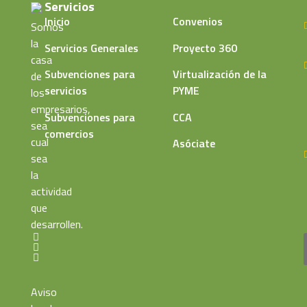
Servicios
Inicio
Convenios
Somos
la
Servicios Generales
Proyecto 360
casa
Subvenciones para
Virtualización de la
de
servicios
PYME
los
empresarios,
Subvenciones para
CCA
sea
comercios
cual
Asóciate
sea
la
actividad
que
desarrollen.
Aviso