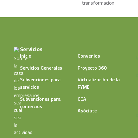
Servicios
Inicio
Convenios
Somos
la
Servicios Generales
Proyecto 360
casa
Subvenciones para
Virtualización de la
de
servicios
PYME
los
empresarios,
Subvenciones para
CCA
sea
comercios
cual
Asóciate
sea
la
actividad