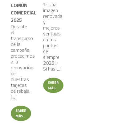
✨ Una
COMÚN
imagen
COMERCIAL
renovada
2025
y
Durante
mejores
el
ventajas
transcurso
en tus
de la
puntos
campaña,
de
procedimos
siempre
a la
2025✨
renovación
Si has[,,,]
de
nuestras
SABER
tarjetas
MÁS
de rebaja,
[,,,]
SABER
MÁS