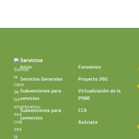
Servicios
Inicio
Convenios
Somos
la
Servicios Generales
Proyecto 360
casa
Subvenciones para
Virtualización de la
de
servicios
PYME
los
empresarios,
Subvenciones para
CCA
sea
comercios
cual
Asóciate
sea
la