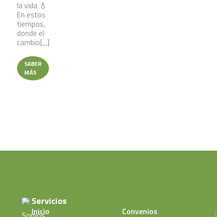
la vida 💧
En estos
tiempos,
donde el
cambio[,,,]
SABER
MÁS
Servicios
Inicio
Convenios
Somos