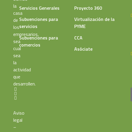
la
Servicios Generales
Proyecto 360
casa
Subvenciones para
Virtualización de la
de
servicios
PYME
los
empresarios,
Subvenciones para
CCA
sea
comercios
cual
Asóciate
sea
la
actividad
que
desarrollen.
Aviso
legal
–