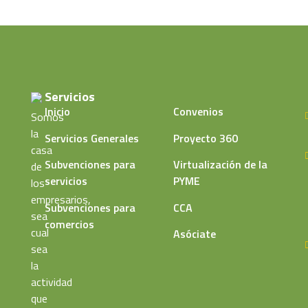
Servicios
Inicio
Convenios
Somos
la
Servicios Generales
Proyecto 360
casa
Subvenciones para
Virtualización de la
de
servicios
PYME
los
empresarios,
Subvenciones para
CCA
sea
comercios
cual
Asóciate
sea
la
actividad
que