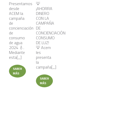
Presentamos
💡
desde
¡AHORRA
ACEM la
DINERO
campaña
CON LA
de
CAMPAÑA
concienciación
DE
de
CONCIENCIACIÓN
consumo
CONSUMO
de agua
DE LUZ!
2024 💧.
💡 Acem
Mediante
les
esta[,,,]
presenta
la
campaña[,,,]
SABER
MÁS
SABER
MÁS