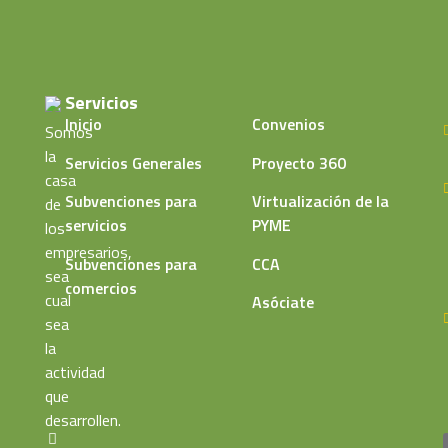
Servicios
Inicio
Convenios
Somos
la
Servicios Generales
Proyecto 360
casa
Subvenciones para
Virtualización de la
de
servicios
PYME
los
empresarios,
Subvenciones para
CCA
sea
comercios
cual
Asóciate
sea
la
actividad
que
desarrollen.