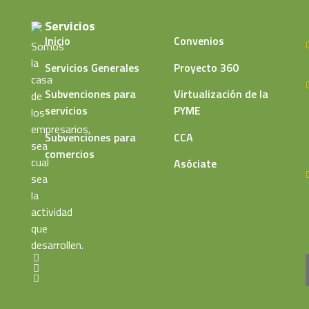
Servicios
Inicio
Convenios
Somos
la
Servicios Generales
Proyecto 360
casa
Subvenciones para
Virtualización de la
de
servicios
PYME
los
empresarios,
Subvenciones para
CCA
sea
comercios
cual
Asóciate
sea
la
actividad
que
desarrollen.