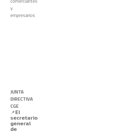
JUNTA
DIRECTIVA
CGE
📌𝗘𝗹
𝘀𝗲𝗰𝗿𝗲𝘁𝗮𝗿𝗶𝗼
𝗴𝗲𝗻𝗲𝗿𝗮𝗹
𝗱𝗲