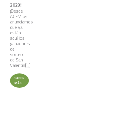
2023!
¡Desde
ACEM os
anunciamos
que ya
están
aquí los
ganadores
del
sorteo
de San
Valentín[,,,]
SABER
MÁS