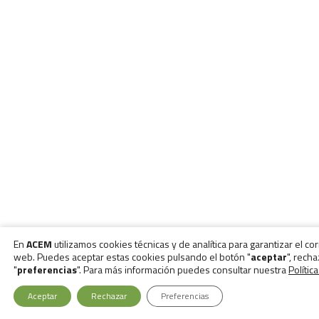
En
ACEM
utilizamos cookies técnicas y de analítica para garantizar el c
web. Puedes aceptar estas cookies pulsando el botón "
aceptar
", rech
"
preferencias
". Para más información puedes consultar nuestra
Polític
Aceptar
Rechazar
Preferencias