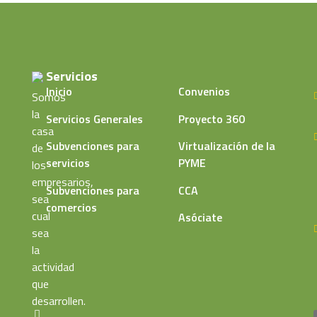
Servicios
Inicio
Convenios
Somos
la
Servicios Generales
Proyecto 360
casa
Subvenciones para
Virtualización de la
de
servicios
PYME
los
empresarios,
Subvenciones para
CCA
sea
comercios
cual
Asóciate
sea
la
actividad
que
desarrollen.